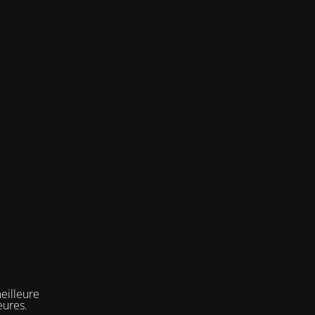
eilleure
eures.