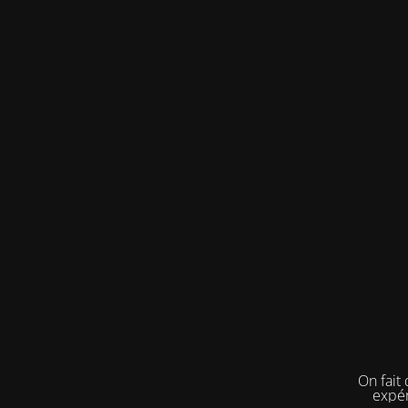
On fait
expér