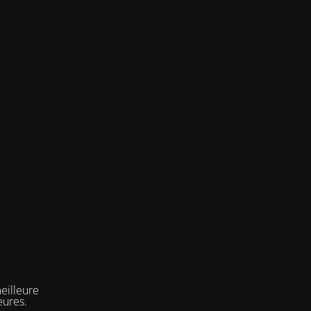
eilleure
eures.